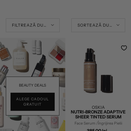
FILTREAZĂ DUPĂ
SORTEAZĂ DUPĂ
BEAUTY DEALS
ALEGE CADOUL
GRATUIT
OSKIA
NUTRI-BRONZE ADAPTIVE
SHEER TINTED SERUM
Face Serum
/Îngrijirea Pielii
385,00 lei