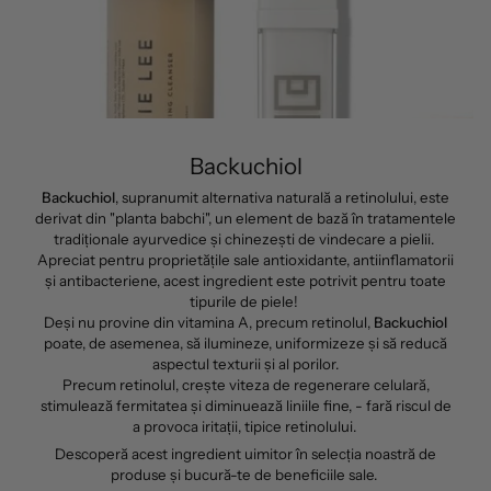
Backuchiol
Backuchiol
, supranumit alternativa naturală a retinolului, este
derivat din "planta babchi", un element de bază în tratamentele
tradiționale ayurvedice și chinezești de vindecare a pielii.
Apreciat pentru proprietățile sale antioxidante, antiinflamatorii
și antibacteriene, acest ingredient este potrivit pentru toate
tipurile de piele!
Deși nu provine din vitamina A, precum retinolul,
Backuchiol
poate, de asemenea, să ilumineze, uniformizeze și să reducă
aspectul texturii și al porilor.
Precum retinolul, crește viteza de regenerare celulară,
stimulează fermitatea și diminuează liniile fine, - fară riscul de
a provoca iritații, tipice retinolului.
Descoperă acest ingredient uimitor în selecția noastră de
produse și bucură-te de beneficiile sale.