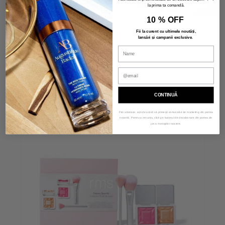
la prima ta comandă.
10 % OFF
Fii la curent cu ultimele noutăți,
lansări și campanii exclusive
.
THE GIFT EDIT
CONTINUĂ
Prin abonare, ești de acord să primești comunicări de marketing din partea
noastră. Pentru a renunța, click pe butonul de dezabonare din partea de
jos a mesajelor noastre.