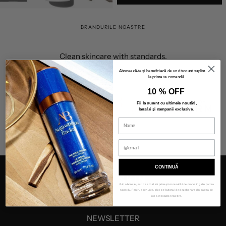
BRANDURILE NOASTRE
Clean skincare with standards.
Abonează-te și beneficiază de un discount suplimentar
la prima ta comandă.
10 % OFF
Fii la curent cu ultimele noutăți,
lansări și campanii exclusive
.
CONTINUĂ
Prin abonare, ești de acord să primești comunicări de marketing din partea
noastră. Pentru a renunța, click pe butonul de dezabonare din partea de
jos a mesajelor noastre.
NEWSLETTER