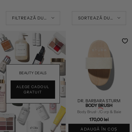
FILTREAZĂ DUPĂ
SORTEAZĂ DUPĂ
BEAUTY DEALS
ALEGE CADOUL
GRATUIT
DR. BARBARA STURM
BODY BRUSH
Body Brush
/Corp & Baie
170,00 lei
ADAUGĂ ÎN COȘ