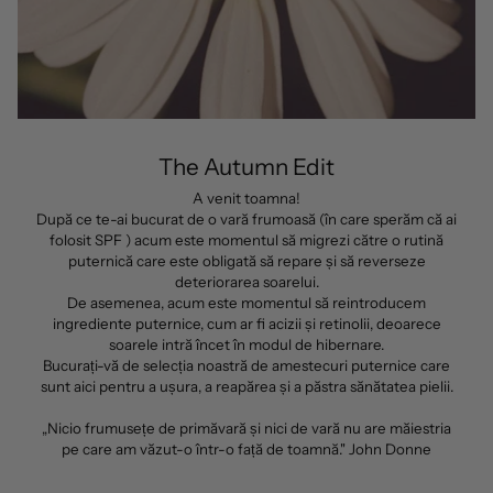
The Autumn Edit
A venit toamna!
După ce te-ai bucurat de o vară frumoasă (în care sperăm că ai
folosit SPF ) acum este momentul să migrezi către o rutină
puternică care este obligată să repare și să reverseze
deteriorarea soarelui.
De asemenea, acum este momentul să reintroducem
ingrediente puternice, cum ar fi acizii și retinolii, deoarece
soarele intră încet în modul de hibernare.
Bucurați-vă de selecția noastră de amestecuri puternice care
sunt aici pentru a ușura, a reapărea și a păstra sănătatea pielii.
„Nicio frumusețe de primăvară și nici de vară nu are măiestria
pe care am văzut-o într-o față de toamnă." John Donne