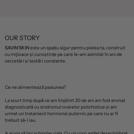
OUR STORY
SAVIN'SKIN
este un spațiu sigur pentru pielea ta, construit
cu mijloace și cunoștințe pe care le-am asimilat în ani de
cercetări și testări constante.
Ce ne alimentează pasiunea?
La scurt timp după ce am împlinit 20 de ani am fost eronat
diagnosticată cu sindromul ovarelor polichistice și am
urmat un tratament hormonal puternic pe care nu ar fi
trebuit să-l iau.
A ajuns să îmi schimbe viața. Cu un corp astfel dezechilibrat,