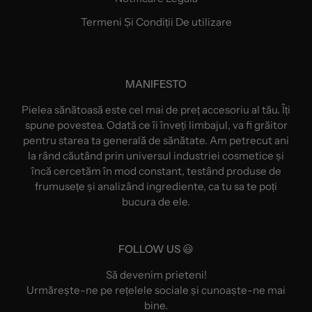
Termeni Și Condiții De utilizare
MANIFESTO
Pielea sănătoasă este cel mai de preț accesoriu al tău. Îți
spune povestea. Odată ce îi înveți limbajul, va fi grăitor
pentru starea ta generală de sănătate. Am petrecut ani
la rând căutând prin universul industriei cosmetice și
încă cercetăm în mod constant, testând produse de
frumusețe și analizând ingrediente, ca tu sa te poți
bucura de ele.
FOLLOW US 😃
Să devenim prieteni!
Urmărește-ne pe rețelele sociale și cunoaște-ne mai
bine.