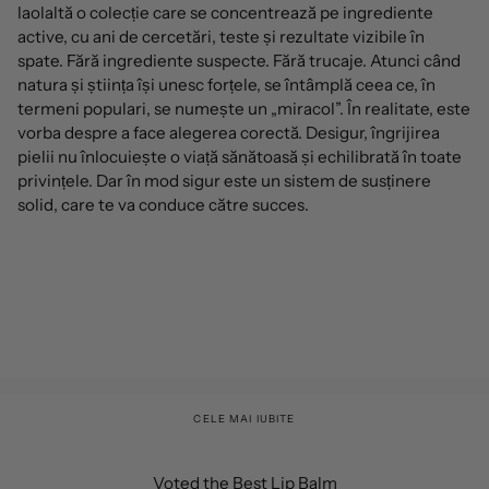
laolaltă o colecție care se concentrează pe ingrediente
active, cu ani de cercetări, teste și rezultate vizibile în
spate. Fără ingrediente suspecte. Fără trucaje. Atunci când
natura și știința își unesc forțele, se întâmplă ceea ce, în
termeni populari, se numește un „miracol”. În realitate, este
vorba despre a face alegerea corectă. Desigur, îngrijirea
pielii nu înlocuiește o viață sănătoasă și echilibrată în toate
privințele. Dar în mod sigur este un sistem de susținere
solid, care te va conduce către succes.
CELE MAI IUBITE
Voted the Best Lip Balm