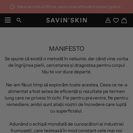
Sari
Mai ai de cheltuit
350 lei
, pentru a beneficia de transport gratuit.
la
conținut
Co
Căutare
Contul
meu
MANIFESTO
Se spune că există o metodă în nebunie, dar când vine vorba
de îngrijirea pielii, cercetarea și dragostea pentru corpul
tău te vor duce departe.
Ne-am făcut timp să explorăm toate acestea. Ceea ce ne-a
alimentat a fost setea de eficiență și rezultate pe termen
lung care ne privesc în ochi. Fie pentru prevenire, fie pentru
remediere, ambii sunt aliații noștri de încredere care luptă
cu superficialul.
Adunând o echipă mondială de cunoscători ai industriei
frumuseții, care testează în mod constant cele mai noi