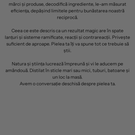
mărci și produse, decodifică ingrediente, le-am măsurat
eficiența, depășind limitele pentru bunăstarea noastră
reciprocă.
Ceea ce este descris ca un rezultat magic are în spate
lanțuri și sisteme ramificate, reacții și contrareacții. Privește
suficient de aproape. Pielea ta îți va spune tot ce trebuie să
știi.
Natura și știința lucrează împreună și vi le aducem pe
amândouă. Distilat în sticle mari sau mici, tuburi, batoane și
un loc la masă.
Avem o conversație deschisă despre pielea ta.