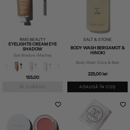
RMS BEAUTY
SALT & STONE
EYELIGHTS CREAM EYE
BODY WASH BERGAMOT &
SHADOW
HINOKI
Eye Shadow
/Machiaj
Body Wash
/Corp & Baie
225,00 lei
155.00
ÎN CURÂND
ADAUGĂ ÎN COȘ