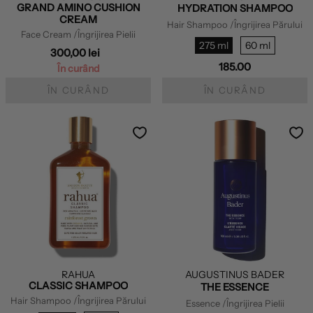
GRAND AMINO CUSHION
HYDRATION SHAMPOO
CREAM
Hair Shampoo
/Îngrijirea Părului
Face Cream
/Îngrijirea Pielii
275 ml
60 ml
300,00 lei
185.00
În curând
ÎN CURÂND
ÎN CURÂND
RAHUA
AUGUSTINUS BADER
CLASSIC SHAMPOO
THE ESSENCE
Hair Shampoo
/Îngrijirea Părului
Essence
/Îngrijirea Pielii