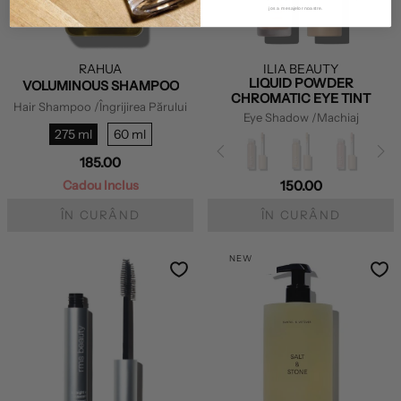
jos a mesajelor noastre.
RAHUA
ILIA BEAUTY
LIQUID POWDER
VOLUMINOUS SHAMPOO
CHROMATIC EYE TINT
Hair Shampoo
/Îngrijirea Părului
Eye Shadow
/Machiaj
275 ml
60 ml
185.00
Cadou Inclus
150.00
ÎN CURÂND
ÎN CURÂND
NEW