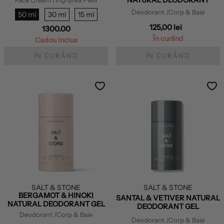
Face Cream
/Îngrijirea Pielii
Deodorant
/Corp & Baie
50 ml
30 ml
15 ml
125,00 lei
1300.00
În curând
Cadou Inclus
ÎN CURÂND
ÎN CURÂND
SALT & STONE
SALT & STONE
BERGAMOT & HINOKI
SANTAL & VETIVER NATURAL
NATURAL DEODORANT GEL
DEODORANT GEL
Deodorant
/Corp & Baie
Deodorant
/Corp & Baie