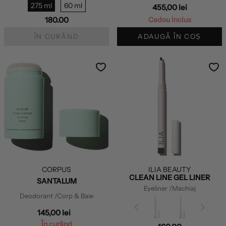
275 ml
60 ml
455,00 lei
180.00
Cadou Inclus
ÎN CURÂND
ADAUGĂ ÎN COȘ
CORPUS
ILIA BEAUTY
CLEAN LINE GEL LINER
SANTALUM
Eyeliner
/Machiaj
Deodorant
/Corp & Baie
145,00 lei
În curând