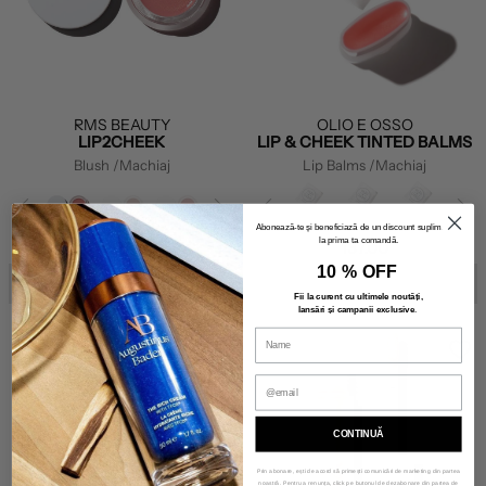
RMS BEAUTY
OLIO E OSSO
LIP2CHEEK
LIP & CHEEK TINTED BALMS
Blush
/Machiaj
Lip Balms
/Machiaj
Abonează-te și beneficiază de un discount suplimentar
la prima ta comandă.
210.00
137.00
10 % OFF
ÎN CURÂND
ÎN CURÂND
Fii la curent cu ultimele noutăți,
lansări și campanii exclusive
.
CONTINUĂ
Prin abonare, ești de acord să primești comunicări de marketing din partea
noastră. Pentru a renunța, click pe butonul de dezabonare din partea de