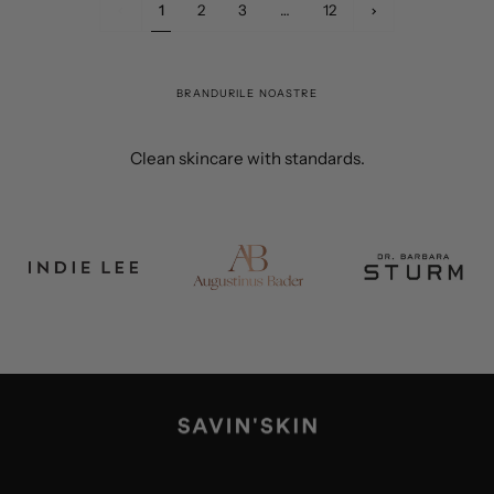
1
Următorul
1
2
3
…
12
»
BRANDURILE NOASTRE
Clean skincare with standards.