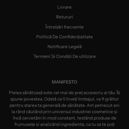
Livrare
Retururi
Întrebări frecvente
Politică De Confidențialitate
Notificare Legală
Termeni Și Condiții De utilizare
MANIFESTO
Pielea sănătoasă este cel mai de preț accesoriu al tău. Îți
spune povestea. Odată ce îi înveți limbajul, va fi grăitor
pentru starea ta generală de sănătate. Am petrecut ani
la rând căutând prin universul industriei cosmetice și
încă cercetăm în mod constant, testând produse de
frumusețe și analizând ingrediente, ca tu sa te poți