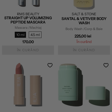
RMS BEAUTY
SALT & STONE
STRAIGHT UP VOLUMIZING
SANTAL & VETIVER BODY
PEPTIDE MASCARA
WASH
Mascara
/Machiaj
Body Wash
/Corp & Baie
10 ml
4.5 ml
225,00 lei
În curând
170.00
ÎN CURÂND
ÎN CURÂND