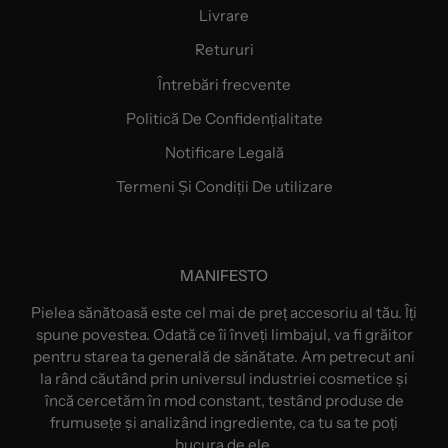
Livrare
Retururi
Întrebări frecvente
Politică De Confidențialitate
Notificare Legală
Termeni Și Condiții De utilizare
MANIFESTO
Pielea sănătoasă este cel mai de preț accesoriu al tău. Îți
spune povestea. Odată ce îi înveți limbajul, va fi grăitor
pentru starea ta generală de sănătate. Am petrecut ani
la rând căutând prin universul industriei cosmetice și
încă cercetăm în mod constant, testând produse de
frumusețe și analizând ingrediente, ca tu sa te poți
bucura de ele.