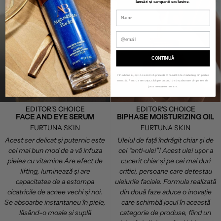
lansări și campanii exclusive
.
CONTINUĂ
Prin abonare, ești de acord să primești comunicări de marketing din partea
noastră. Pentru a renunța, click pe butonul de dezabonare din partea de
jos a mesajelor noastre.
EDITOR'S CHOICE
EDITOR'S CHOICE
FACE AND EYE SERUM
BIPHASE MOISTURIZING OIL
FURTUNA SKIN
FURTUNA SKIN
Acest ser delicat și puternic este
Uleiul de față îndrăgit chiar și de
cel mai bun mod de a vă infuza
cei “anti-ulei”! Acest ulei ușor a
pielea cu vitamine.Are efect de
cucerit chiar și pe cei mai duri
lifting, luminează și are
critici, persoane care detestau
capacitatea de a estompa
uleiurile faciale. Formula realizată
cicatricile de acnee vechi și noi.
din două faze aduce o inovație
Se absoarbe instantaneu în piele,
care schimbă jocul în această
lăsând-o moale și suplă
categorie de produse, fiind un