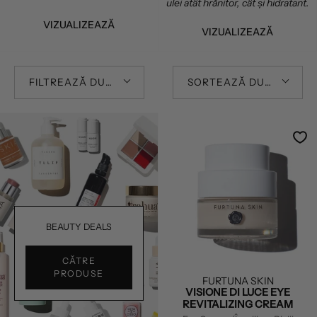
ulei atât hrănitor, cât și hidratant.
VIZUALIZEAZĂ
VIZUALIZEAZĂ
FILTREAZĂ DUPĂ
SORTEAZĂ DUPĂ
BEAUTY DEALS
CĂTRE
PRODUSE
FURTUNA SKIN
VISIONE DI LUCE EYE
REVITALIZING CREAM