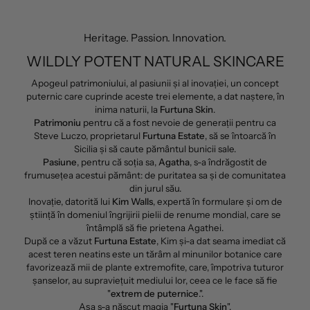
Heritage. Passion. Innovation.
WILDLY POTENT NATURAL SKINCARE
Apogeul patrimoniului, al pasiunii și al inovației, un concept
puternic care cuprinde aceste trei elemente, a dat naștere, în
inima naturii, la
Furtuna Skin
.
Patrimoniu
pentru că a fost nevoie de generații pentru ca
Steve Luczo, proprietarul
Furtuna Estate
, să se întoarcă în
Sicilia și să caute pământul bunicii sale.
Pasiune
, pentru că soția sa,
Agatha
, s-a îndrăgostit de
frumusețea acestui pământ: de puritatea sa și de comunitatea
din jurul său.
Inovație, datorită lui
Kim Walls
, expertă în formulare și om de
știință în domeniul îngrijirii pielii de renume mondial, care se
întâmplă să fie prietena Agathei.
După ce a văzut
Furtuna Estate
, Kim și-a dat seama imediat că
acest teren neatins este un tărâm al minunilor botanice care
favorizează mii de plante extremofite, care, împotriva tuturor
șanselor, au supraviețuit mediului lor, ceea ce le face să fie
"
extrem de puternice
.".
Așa s-a născut magia "
Furtuna Skin
".