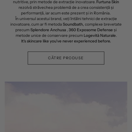
nutritive, prin metode de extracție inovatoare.
Furtuna Skin
rezolvă străvechea problemă de a crea consistență și
performanță, iar acum este prezent și in România.
În universul acestui brand, veți întâlni tehnici de extracție
inovatoare, cum ar fi metoda
Soundbath,
complexe brevetate
precum
Splendore Anchusa
,
360 Exposome Defense
și
metode unice de conservare precum
Logevità Naturale
.
It's skincare like you've never experienced before.
CĂTRE PRODUSE