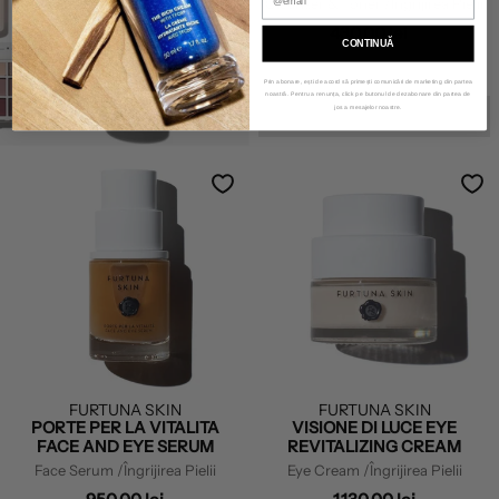
Cleanser & Toner
/Îngrijirea Pielii
430,00 lei
CONTINUĂ
În curând
Cadou Inclus
Prin abonare, ești de acord să primești comunicări de marketing din partea
noastră. Pentru a renunța, click pe butonul de dezabonare din partea de
jos a mesajelor noastre.
ÎN CURÂND
FURTUNA SKIN
FURTUNA SKIN
PORTE PER LA VITALITA
VISIONE DI LUCE EYE
FACE AND EYE SERUM
REVITALIZING CREAM
Face Serum
/Îngrijirea Pielii
Eye Cream
/Îngrijirea Pielii