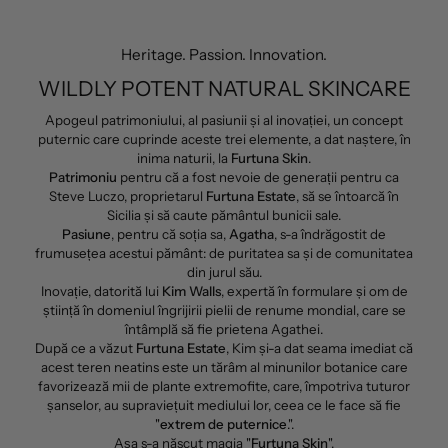
Heritage. Passion. Innovation.
WILDLY POTENT NATURAL SKINCARE
Apogeul patrimoniului, al pasiunii și al inovației, un concept
puternic care cuprinde aceste trei elemente, a dat naștere, în
inima naturii, la
Furtuna Skin
.
Patrimoniu
pentru că a fost nevoie de generații pentru ca
Steve Luczo, proprietarul
Furtuna Estate
, să se întoarcă în
Sicilia și să caute pământul bunicii sale.
Pasiune
, pentru că soția sa,
Agatha
, s-a îndrăgostit de
frumusețea acestui pământ: de puritatea sa și de comunitatea
din jurul său.
Inovație, datorită lui
Kim Walls
, expertă în formulare și om de
știință în domeniul îngrijirii pielii de renume mondial, care se
întâmplă să fie prietena Agathei.
După ce a văzut
Furtuna Estate
, Kim și-a dat seama imediat că
acest teren neatins este un tărâm al minunilor botanice care
favorizează mii de plante extremofite, care, împotriva tuturor
șanselor, au supraviețuit mediului lor, ceea ce le face să fie
"
extrem de puternice
.".
Așa s-a născut magia "
Furtuna Skin
".