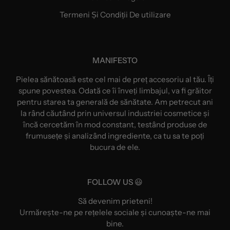
Termeni Și Condiții De utilizare
MANIFESTO
Pielea sănătoasă este cel mai de preț accesoriu al tău. Îți
spune povestea. Odată ce îi înveți limbajul, va fi grăitor
pentru starea ta generală de sănătate. Am petrecut ani
la rând căutând prin universul industriei cosmetice și
încă cercetăm în mod constant, testând produse de
frumusețe și analizând ingrediente, ca tu sa te poți
bucura de ele.
FOLLOW US 😃
Să devenim prieteni!
Urmărește-ne pe rețelele sociale și cunoaște-ne mai
bine.