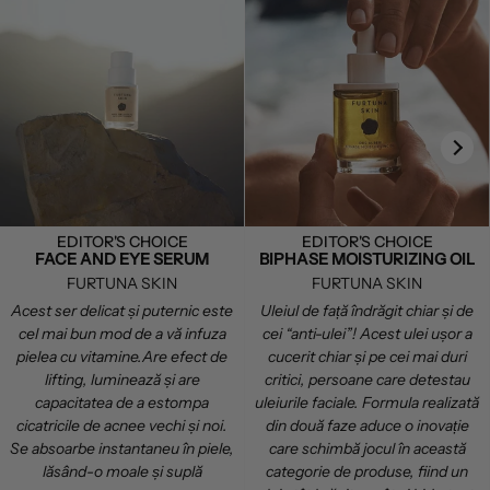
EDITOR'S CHOICE
EDITOR'S CHOICE
FACE AND EYE SERUM
BIPHASE MOISTURIZING OIL
FURTUNA SKIN
FURTUNA SKIN
Acest ser delicat și puternic este
Uleiul de față îndrăgit chiar și de
cel mai bun mod de a vă infuza
cei “anti-ulei”! Acest ulei ușor a
pielea cu vitamine.Are efect de
cucerit chiar și pe cei mai duri
lifting, luminează și are
critici, persoane care detestau
capacitatea de a estompa
uleiurile faciale. Formula realizată
cicatricile de acnee vechi și noi.
din două faze aduce o inovație
Se absoarbe instantaneu în piele,
care schimbă jocul în această
lăsând-o moale și suplă
categorie de produse, fiind un