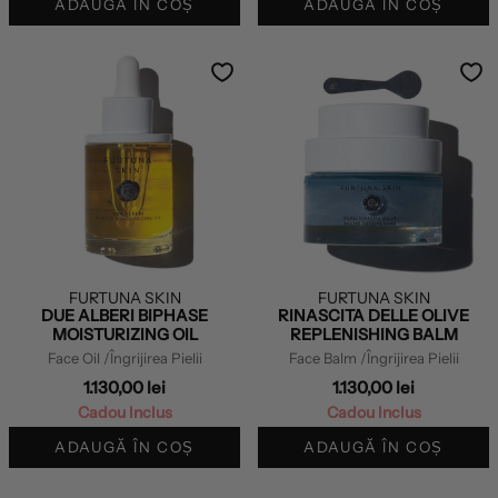
ADAUGĂ ÎN COȘ
ADAUGĂ ÎN COȘ
FURTUNA SKIN
FURTUNA SKIN
DUE ALBERI BIPHASE
RINASCITA DELLE OLIVE
MOISTURIZING OIL
REPLENISHING BALM
Face Oil
/Îngrijirea Pielii
Face Balm
/Îngrijirea Pielii
1.130,00 lei
1.130,00 lei
Cadou Inclus
Cadou Inclus
ADAUGĂ ÎN COȘ
ADAUGĂ ÎN COȘ