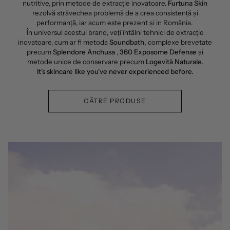
nutritive, prin metode de extracție inovatoare.
Furtuna Skin
rezolvă străvechea problemă de a crea consistență și
performanță, iar acum este prezent și in România.
În universul acestui brand, veți întâlni tehnici de extracție
inovatoare, cum ar fi metoda
Soundbath,
complexe brevetate
precum
Splendore Anchusa
,
360 Exposome Defense
și
metode unice de conservare precum
Logevità Naturale
.
It's skincare like you've never experienced before.
CĂTRE PRODUSE