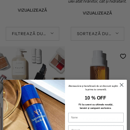
ulei atât hrănitor, cât și hidratant.
VIZUALIZEAZĂ
VIZUALIZEAZĂ
FILTREAZĂ DUPĂ
SORTEAZĂ DUPĂ
Abonează-te și beneficiază de un discount suplimentar
la prima ta comandă.
BEAUTY DEALS
10 % OFF
Fii la curent cu ultimele noutăți,
lansări și campanii exclusive
.
CĂTRE
FURTUNA SKIN
PRODUSE
ACQUA SERENA MICELLAR
CLEANSING ESSENCE