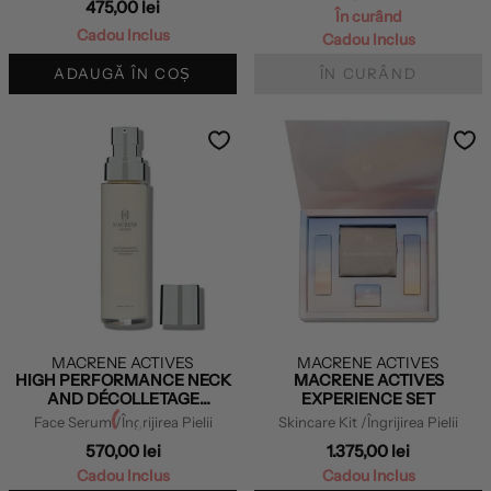
475,00 lei
În curând
Cadou Inclus
Cadou Inclus
ADAUGĂ ÎN COȘ
ÎN CURÂND
MACRENE ACTIVES
MACRENE ACTIVES
HIGH PERFORMANCE NECK
MACRENE ACTIVES
AND DÉCOLLETAGE
EXPERIENCE SET
TREATMENT
Face Serum
/Îngrijirea Pielii
Skincare Kit
/Îngrijirea Pielii
570,00 lei
1.375,00 lei
Cadou Inclus
Cadou Inclus