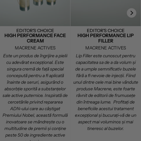
EDITOR'S CHOICE
EDITOR'S CHOICE
HIGH PERFORMANCE FACE
HIGH PERFORMANCE LIP
CREAM
FILLER
MACRENE ACTIVES
MACRENE ACTIVES
Este un produs de îngrijire a pielii
Lip Filler este cunoscut pentru
cu adevărat excepțional. Este
capacitatea sa de a da volum și
singura cremă de față special
de a umple semnificativ buzele
concepută pentru a fi aplicată
fără a fi nevoie de injecții. Fiind
înainte de seruri, asigurând o
unul dintre cele mai bine vândute
absorbție sporită a substanțelor
produse Macrene, este foarte
sale active puternice. Inspirată de
râvnit de editorii de frumusețe
cercetările privind repararea
din întreaga lume. Profitați de
ADN-ului care au câștigat
beneficiile acestui tratament
Premiului Nobel, această formulă
excepțional și bucurați-vă de un
inovatoare se mândrește cu o
aspect mai voluminos și mai
multitudine de premii și conține
tineresc al buzelor.
peste 50 de ingrediente active