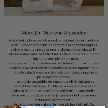
Meet Dr. Macrene Alexiades
Având trei diplome de la
Harvard
, un cabinet de dermatologie
ilustru, propria companie de cercetare în domeniul îngrijirii
pielii și o multitudine de onoruri și distincții prestigioase,
Dr.
Macrene Alexiades
,
MD PhD FAAD
este autoritatea supremă
în obținerea unei pieli impecabile.
Fiind un deschizător de drumuri pe tărâmul frumuseții curate,
dedicarea
Dr. Macrene
de a valorifica puterea ingredientelor
naturale a dus la crearea mărcii sale premiate de îngrijire a
pielii,
Macrene Actives
.
Inspirată de
cercetările de reparare a ADN-ului care au
castigat Premiul Nobel, Dr. Macrene
a dezvoltat această
colecție de produse destinate transformării, care oferă o
abordare cuprinzătoare a îngrijirii pielii, vizând prevenirea,
restaurarea și tratamentul.
În calitate de
lider vizionar în industria ingrijirii pielii
,
Dr.