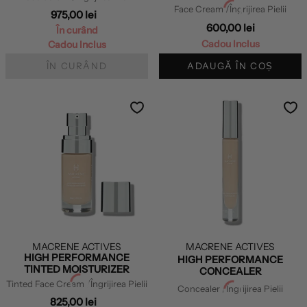
Face Cream
/Îngrijirea Pielii
975,00 lei
600,00 lei
În curând
Cadou Inclus
Cadou Inclus
ÎN CURÂND
ADAUGĂ ÎN COȘ
MACRENE ACTIVES
MACRENE ACTIVES
HIGH PERFORMANCE
HIGH PERFORMANCE
TINTED MOISTURIZER
CONCEALER
Tinted Face Cream
/Îngrijirea Pielii
Concealer
/Îngrijirea Pielii
825,00 lei