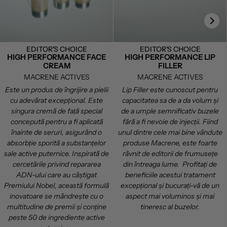
EDITOR'S CHOICE
EDITOR'S CHOICE
HIGH PERFORMANCE FACE
HIGH PERFORMANCE LIP
CREAM
FILLER
MACRENE ACTIVES
MACRENE ACTIVES
Este un produs de îngrijire a pielii
Lip Filler este cunoscut pentru
cu adevărat excepțional. Este
capacitatea sa de a da volum și
singura cremă de față special
de a umple semnificativ buzele
concepută pentru a fi aplicată
fără a fi nevoie de injecții. Fiind
înainte de seruri, asigurând o
unul dintre cele mai bine vândute
absorbție sporită a substanțelor
produse Macrene, este foarte
sale active puternice. Inspirată de
râvnit de editorii de frumusețe
cercetările privind repararea
din întreaga lume. Profitați de
ADN-ului care au câștigat
beneficiile acestui tratament
Premiului Nobel, această formulă
excepțional și bucurați-vă de un
inovatoare se mândrește cu o
aspect mai voluminos și mai
multitudine de premii și conține
tineresc al buzelor.
peste 50 de ingrediente active