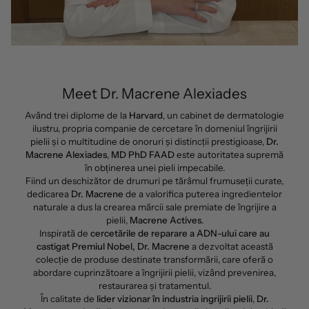
Meet Dr. Macrene Alexiades
Având trei diplome de la
Harvard
, un cabinet de dermatologie
ilustru, propria companie de cercetare în domeniul îngrijirii
pielii și o multitudine de onoruri și distincții prestigioase,
Dr.
Macrene Alexiades
,
MD PhD FAAD
este autoritatea supremă
în obținerea unei pieli impecabile.
Fiind un deschizător de drumuri pe tărâmul frumuseții curate,
dedicarea
Dr. Macrene
de a valorifica puterea ingredientelor
naturale a dus la crearea mărcii sale premiate de îngrijire a
pielii,
Macrene Actives
.
Inspirată de
cercetările de reparare a ADN-ului care au
castigat Premiul Nobel, Dr. Macrene
a dezvoltat această
colecție de produse destinate transformării, care oferă o
abordare cuprinzătoare a îngrijirii pielii, vizând prevenirea,
restaurarea și tratamentul.
În calitate de
lider vizionar în industria ingrijirii pielii
,
Dr.