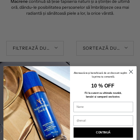
Macrene
continuă să țese tapiseria naturii și a științei de ultimă
oră, dându-le posibilitatea persoanelor să îmbrățișeze cea mai
radiantă și sănătoasă piele a lor, la orice vârstă.
FILTREAZĂ DUPĂ
SORTEAZĂ DUPĂ
Abonează-te și beneficiază de un discount suplimentar
la prima ta comandă.
10 % OFF
Fii la curent cu ultimele noutăți,
lansări și campanii exclusive
.
Beauty Deals
CĂTRE
CONTINUĂ
MACRENE ACTIVES
PRODUSE