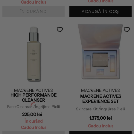
Cadou Inclus
Cadou Inclus
ÎN CURÂND
ADAUGĂ ÎN COȘ
MACRENE ACTIVES
MACRENE ACTIVES
HIGH PERFORMANCE
MACRENE ACTIVES
CLEANSER
EXPERIENCE SET
Face Cleanser
/Îngrijirea Pielii
Skincare Kit
/Îngrijirea Pielii
225,00 lei
1.375,00 lei
În curând
Cadou Inclus
Cadou Inclus