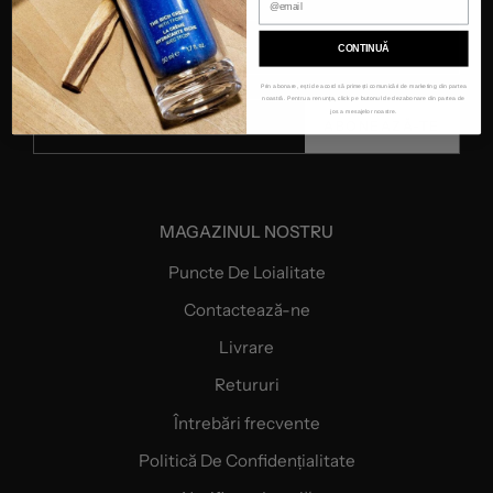
CONTINUĂ
Prin abonare, ești de acord să primești comunicări de marketing din partea
noastră. Pentru a renunța, click pe butonul de dezabonare din partea de
jos a mesajelor noastre.
ABONEAZĂ-TE
MAGAZINUL NOSTRU
Puncte De Loialitate
Contactează-ne
Livrare
Retururi
Întrebări frecvente
Politică De Confidențialitate