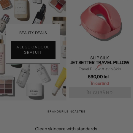
BEAUTY DEALS
ALEGE CADOUL
GRATUIT
SLIP SILK
JET SETTER TRAVEL PILLOW
Travel Pillow
/Savin'Skin
590,00 lei
În curând
ÎN CURÂND
BRANDURILE NOASTRE
Clean skincare with standards.