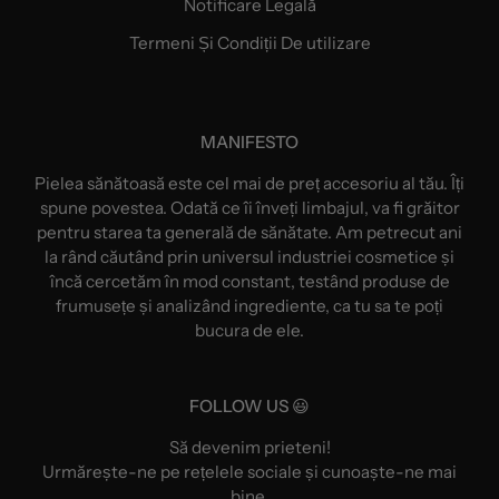
Notificare Legală
Termeni Și Condiții De utilizare
MANIFESTO
Pielea sănătoasă este cel mai de preț accesoriu al tău. Îți
spune povestea. Odată ce îi înveți limbajul, va fi grăitor
pentru starea ta generală de sănătate. Am petrecut ani
la rând căutând prin universul industriei cosmetice și
încă cercetăm în mod constant, testând produse de
frumusețe și analizând ingrediente, ca tu sa te poți
bucura de ele.
FOLLOW US 😃
Să devenim prieteni!
Urmărește-ne pe rețelele sociale și cunoaște-ne mai
bine.