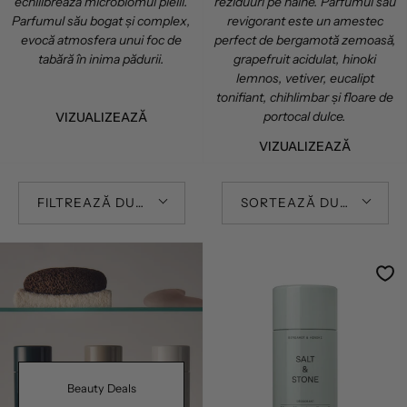
echilibrează microbiomul pielii.
reziduuri pe haine. Parfumul său
Parfumul său bogat și complex,
revigorant este un amestec
evocă atmosfera unui foc de
perfect de bergamotă zemoasă,
tabără în inima pădurii.
grapefruit acidulat, hinoki
lemnos, vetiver, eucalipt
tonifiant, chihlimbar și floare de
portocal dulce.
VIZUALIZEAZĂ
VIZUALIZEAZĂ
FILTREAZĂ DUPĂ
SORTEAZĂ DUPĂ
Beauty Deals