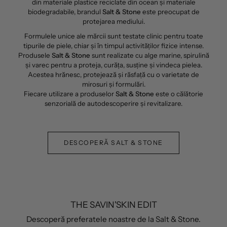
din materiale plastice reciclate din ocean și materiale
biodegradabile, brandul
Salt & Stone
este preocupat de
protejarea mediului.
Formulele unice ale mărcii sunt testate clinic pentru toate
tipurile de piele, chiar și în timpul activităților fizice intense.
Produsele
Salt & Stone
sunt realizate cu alge marine, spirulină
și varec pentru a proteja, curăța, susține și vindeca pielea.
Acestea hrănesc, protejează și răsfață cu o varietate de
mirosuri și formulări.
Fiecare utilizare a produselor
Salt & Stone
este o călătorie
senzorială de autodescoperire și revitalizare.
DESCOPERĂ SALT & STONE
THE SAVIN'SKIN EDIT
Descoperă preferatele noastre de la Salt & Stone.