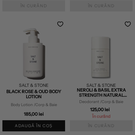
ÎN CURÂND
ÎN CURÂND
SALT & STONE
SALT & STONE
NEROLI & BASIL EXTRA
BLACK ROSE & OUD BODY
STRENGTH NATURAL
LOTION
DEODORANT
Deodorant
/Corp & Baie
Body Lotion
/Corp & Baie
125,00 lei
185,00 lei
În curând
ADAUGĂ ÎN COȘ
ÎN CURÂND