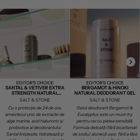
EDITOR'S CHOICE
EDITOR'S CHOICE
SANTAL & VETIVER EXTRA
BERGAMOT & HINOKI
STRENGTH NATURAL
NATURAL DEODORANT GEL
DEODORANT
SALT & STONE
SALT & STONE
Cu o protecție de 24 de ore,
Gelul deodorant Bergamot &
amestecul unic de extracte de
Eucalyptus este un must-try
alge marine, acid hialuronic și
pentru cei cu pielea sensibilă.
probiotice al deodorantului
Formula delicată (fără bicarbonat
Santal liniștește, hidratează și
de sodiu) alunecă ușor, fără a lăsa