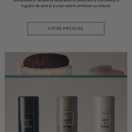
restaurează, fiecare produs este o celebrare a frumuseții, a
îngrijirii de sine și a unei vieți în armonie cu natura.
CĂTRE PRODUSE