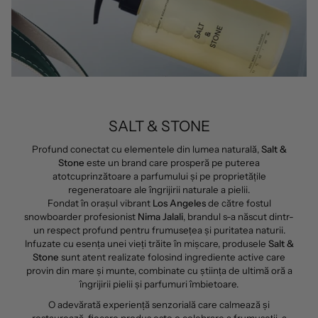
SALT & STONE
Profund conectat cu elementele din lumea naturală,
Salt &
Stone
este un brand care prosperă pe puterea
atotcuprinzătoare a parfumului și pe proprietățile
regeneratoare ale îngrijirii naturale a pielii.
Fondat în orașul vibrant
Los Angeles
de către fostul
snowboarder profesionist
Nima Jalali
, brandul s-a născut dintr-
un respect profund pentru frumusețea și puritatea naturii.
Infuzate cu esența unei vieți trăite în mișcare, produsele
Salt &
Stone
sunt atent realizate folosind ingrediente active care
provin din mare și munte, combinate cu știința de ultimă oră a
îngrijirii pielii și parfumuri îmbietoare.
O adevărată experiență senzorială care calmează și