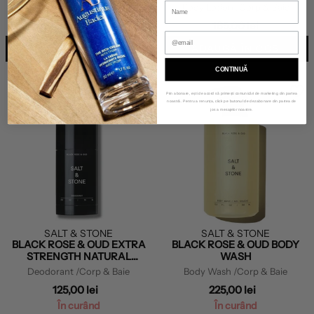
Body Wash
/Corp & Baie
Body Lotion
/Corp & Baie
225,00 lei
185,00 lei
ADAUGĂ ÎN COȘ
ADAUGĂ ÎN COȘ
CONTINUĂ
Prin abonare, ești de acord să primești comunicări de marketing din partea
noastră. Pentru a renunța, click pe butonul de dezabonare din partea de
jos a mesajelor noastre.
SALT & STONE
SALT & STONE
BLACK ROSE & OUD EXTRA
BLACK ROSE & OUD BODY
STRENGTH NATURAL
WASH
DEODORANT
Deodorant
/Corp & Baie
Body Wash
/Corp & Baie
125,00 lei
225,00 lei
În curând
În curând