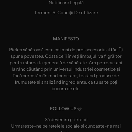
Notificare Legală
Termeni Și Condiții De utilizare
MANIFESTO
Pielea sănătoasă este cel mai de preț accesoriu al tău. Îți
spune povestea. Odată ce îi înveți limbajul, va fi grăitor
pentru starea ta generală de sănătate. Am petrecut ani
la rând căutând prin universul industriei cosmetice și
încă cercetăm în mod constant, testând produse de
frumusețe și analizând ingrediente, ca tu sa te poți
bucura de ele.
FOLLOW US 😃
Să devenim prieteni!
Urmărește-ne pe rețelele sociale și cunoaște-ne mai