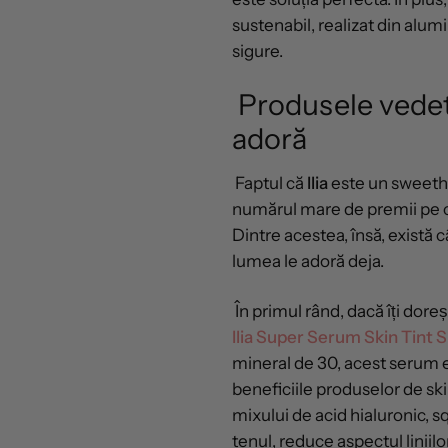
sustenabil, realizat din alumi
sigure.
Produsele vedet
adoră
Faptul că
Ilia
este un sweethe
numărul mare de premii pe c
Dintre acestea, însă, există 
lumea le adoră deja.
În primul rând, dacă îți doreșt
Ilia Super Serum Skin Tint 
mineral de 30, acest serum 
beneficiile produselor de skin
mixului de acid hialuronic, s
tenul, reduce aspectul liniilor