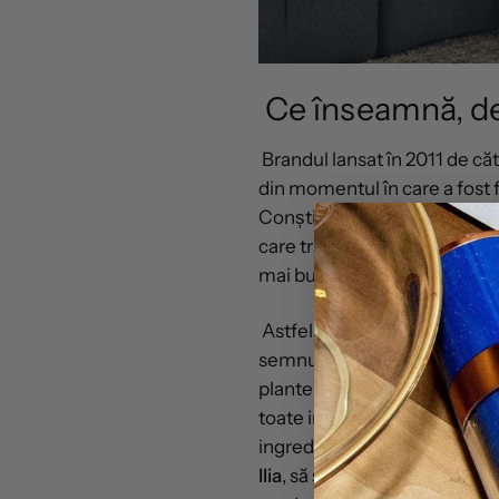
Ce înseamnă, de
Brandul lansat în 2011 de că
din momentul în care a fost f
Conștientă fiind că este res
care trăim, Sasha a căutat s
mai bun pentru ten fără a lă
Astfel,
Ilia Beauty
a adus un 
semnul întrebării problema ut
plante în detrimentul ingred
toate ingredientele naturale
ingredientele sintetice sunt
Ilia
, să știi unde se întâlnes