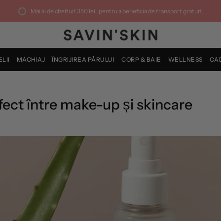
Mai ai de cheltuit
350 lei
, pentru a beneficia de transport gratuit.
ELII
MACHIAJ
ÎNGRIJIREA PĂRULUI
CORP & BAIE
WELLNESS
CA
fect între make-up și skincare