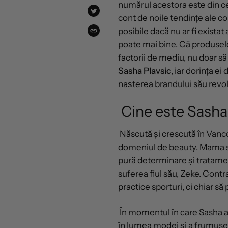
numărul acestora este din ce 
FACEBOOK
TWEET
cont de noile tendințe ale con
PE
TWITTER
posibile dacă nu ar fi exista
COPIAT!
poate mai bine. Că produsele
factorii de mediu, nu doar s
Sasha Plavsic
, iar dorința ei
nașterea brandului său revol
Cine este Sasha
Născută și crescută în Vanc
domeniul de beauty. Mama sa,
pură determinare și tratame
suferea fiul său, Zeke. Contra
practice sporturi, ci chiar să
În momentul în care Sasha a 
în lumea modei și a frumuseț