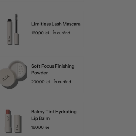
Limitless Lash Mascara
160,00 lei
În curând
Soft Focus Finishing
Powder
200,00 lei
În curând
Balmy Tint Hydrating
Lip Balm
160,00 lei