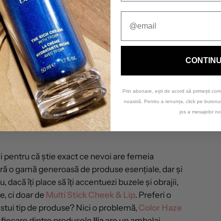
une rezultate.
up care îți revitalizează
CONTIN
i bun din ambele lumi, dar și să creeze produse
re naturală și nu o mască, experții
Ilia Beauty
au
rnice care protejează și revitalizează tenul.
Prin abonare, ești de acord să primești com
noastră. Pentru a renunța, click pe buton
rită nivelului mare de ingrediente active ce
jos a mesajelor no
 și a complexului SPF din formule care le face de
și pentru că știe exact ce nevoi are femeia
ră o gamă generoasă de produse esențiale, dar și
dacă îți place să îți accentuezi buzele și obrajii,
e, ci doar de
Multi Stick Cheek & Lip
. Preferi o
stui tip de produse? Nici o problemă,
Color Haze
s, fiecare dintre produsele
Ilia
are un ambalaj