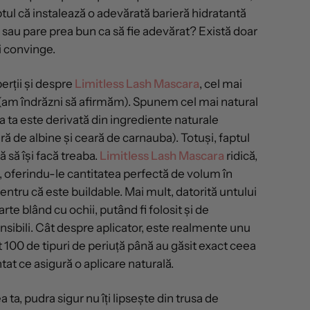
ul că instalează o adevărată barieră hidratantă
 sau pare prea bun ca să fie adevărat? Există doar
i convinge.
erții și despre
Limitless Lash Mascara
, cel mai
 (am îndrăzni să afirmăm). Spunem cel mai natural
 ta este derivată din ingrediente naturale
ă de albine și ceară de carnauba). Totuși, faptul
ă să își facă treaba.
Limitless Lash Mascara
ridică,
 oferindu-le cantitatea perfectă de volum în
pentru că este buildable. Mai mult, datorită untului
arte blând cu ochii, putând fi folosit și de
nsibili. Cât despre aplicator, este realmente unu
tat 100 de tipuri de periuță până au găsit exact ceea
tat ce asigură o aplicare naturală.
a, pudra sigur nu îți lipsește din trusa de