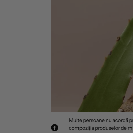
Multe persoane nu acordă pre
compoziția produselor de make
DISTRIBUIȚI
PE