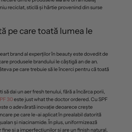
niu reciclat, sticlă și hârtie provenind din surse
ă pe care toată lumea le
art brand al experților în beauty este dovedit de
are produsele brandului le câștigă an de an.
câteva pe care trebuie să le încerci pentru că toată
i să dai un aer fresh tenului, fără a încărca porii,
SPF 30
este just what the doctor ordered. Cu SPF
este o adevărată inovație deoarece crește
care pe care le-ai aplicat în prealabil datorită
qualan și niacinamide. În plus, uniformizează
 fine și a imperfecțiunilor și are un finish natural,