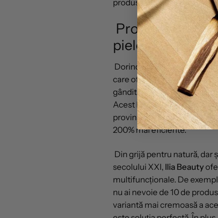
produse care dau cele mai b
Produse de make-
pielea
Dorind să îmbine ce este ma
care oferă tenului o străluci
gândit formule sigure și pute
Acest lucru se întâmplă dato
provin din surse sustenabile
200% mai eficiente.
Din grijă pentru natură, dar 
secolului XXI,
Ilia Beauty
ofe
multifuncționale. De exemplu, 
nu ai nevoie de 10 de produs
variantă mai cremoasă a ace
este soluția perfectă. În plu