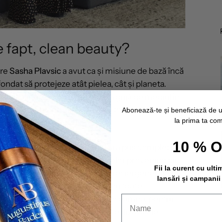
 fapt, clean beauty?
tre
Sasha Plavsic
a avut ca și misiune de bază încă
ondat să protejeze atât pielea, cât și planeta.
ponsabilitatea noastră să avem grijă de mediul în
ă creeze un brand care să ofere tot ceea ce este
Abonează-te și beneficiază de 
la prima ta co
sa urme asupra naturii.
10 % 
vibe cu totul nou în domeniu și a pus complet sub
ilizării exclusive a ingredientelor provenind din
Fii la curent cu ulti
ientelor sintetice. Contrar impresiei generale, nu
lansări și campanii
 sunt benefice pentru piele și nu toate
 dăunătoare. Iar clean beauty înseamnă, pentru
c cele două lumi pentru a putea realiza acele