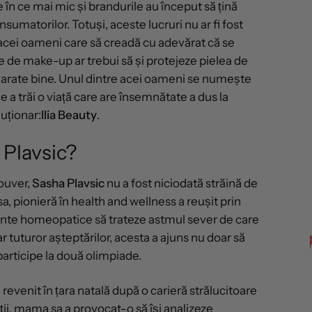
în ce mai mic și brandurile au început să țină
sumatorilor. Totuși, aceste lucruri nu ar fi fost
t acei oameni care să creadă cu adevărat că se
 de make-up ar trebui să și protejeze pielea de
ă arate bine. Unul dintre acei oameni se numește
 de a trăi o viață care are însemnătate a dus la
uționar:
Ilia Beauty
.
 Plavsic?
ouver,
Sasha Plavsic
nu a fost niciodată străină de
 pionieră în health and wellness a reușit prin
nte homeopatice să trateze astmul sever de care
r tuturor așteptărilor, acesta a ajuns nu doar să
 participe la două olimpiade.
revenit în țara natală după o carieră strălucitoare
ii, mama sa a provocat-o să își analizeze