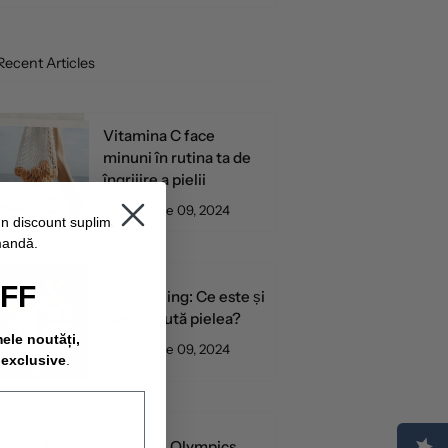
Recent Articles
Vitamina C face
minuni în rutina ta de
îngrijire a pielii
septembrie 09, 2024
un discount suplimentar
mandă.
OFF
Skin Cycling: Ce este și
cum îți ajută pielea?
mele noutăți,
septembrie 09, 2024
 exclusive
.
SkinCare Olympics