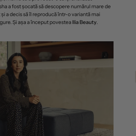
asha a fost șocată să descopere numărul mare de
și a decis să îl reproducă într-o variantă mai
igure. Și așa a început povestea
Ilia Beauty
.