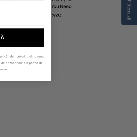
Recenzii
Winners You Need
august 05, 2024
UĂ
unicări de marketing din partea
ul de dezabonare din partea de
astre.