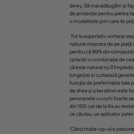
dewy. Să mai adăugăm și fapt
de protecție pentru pielea ta
o modalitate prin care te poț
Tot la superlativ vorbesc exp
natural mascara de pe piață
pentru că 99% din compoziția
(practic o combinație de cear
că este natural nu îl împiedic
lungește și curbează genele,
funcție de preferințele tale 
de shea și a keratinei este fo
persoanele cu ochi foarte se
din 100: cei de la Ilia au tes
ce căutau, un aplicator paten
Când make-up-ul e pasiunea t