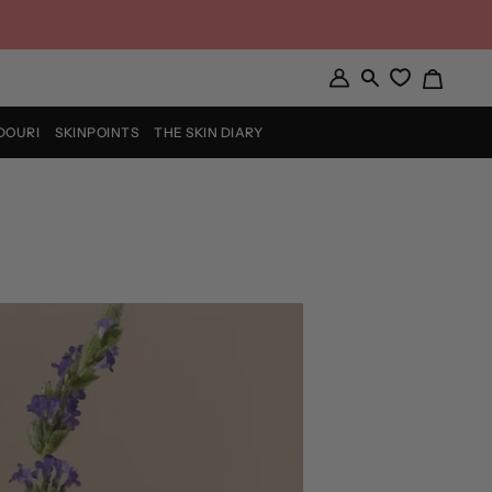
Coș
Contul
Căutare
meu
DOURI
SKINPOINTS
THE SKIN DIARY