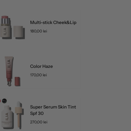
Multi-stick Cheek&Lip
180,00 lei
Color Haze
170,00 lei
Super Serum Skin Tint
Spf 30
270,00 lei