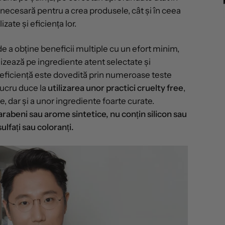
necesară pentru a crea produsele, cât și în ceea
zate și eficiența lor.
 a obține beneficii multiple cu un efort minim,
zează pe ingrediente atent selectate și
 eficiență este dovedită prin numeroase teste
 lucru duce la
utilizarea unor practici cruelty free
,
, dar și a unor ingrediente foarte curate.
rabeni sau arome sintetice, nu conțin silicon sau
sulfați sau coloranți.