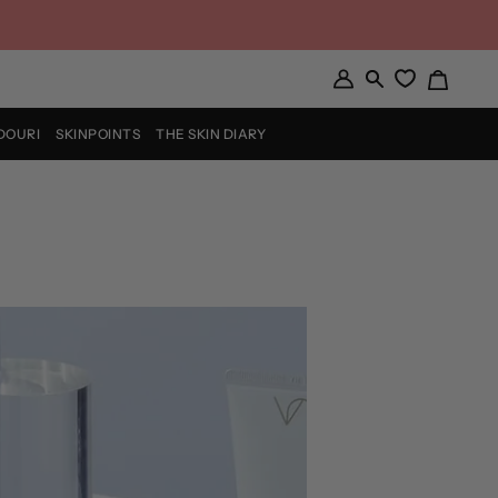
Coș
Contul
Căutare
meu
DOURI
SKINPOINTS
THE SKIN DIARY