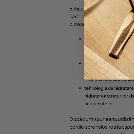
Echipa de cercetare
Venn
a 
care permit utilizarea unor 
puteau fi folosite în compon
tehnologia de solubiliz
ingrediente cu un grad a
insolubile în apă sau în u
tehnologia concentrică 
pătrundă adânc în strat
livrare stratificat, cons
tehnologia de hidratare
hidratarea straturilor de
parcursul zilei.
După cum spuneam, utilizând
porțile spre folosirea la ca