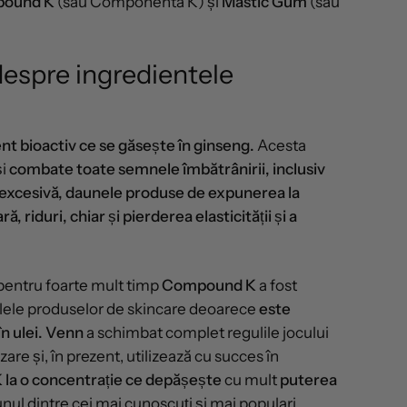
ound K
(sau Componenta K) și
Mastic Gum
(sau
despre ingredientele
 bioactiv ce se găsește în ginseng.
Acesta
și
combate toate semnele îmbătrânirii, inclusiv
 excesivă, daunele produse de expunerea la
, riduri, chiar și pierderea elasticității și a
, pentru foarte mult timp
Compound K
a fost
mulele produselor de skincare deoarece
este
n ulei.
Venn
a schimbat complet regulile jocului
zare și, în prezent, utilizează cu succes în
a o concentrație ce depășește
cu mult
puterea
nul dintre cei mai cunoscuți și mai populari