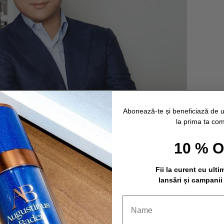
Abonează-te și beneficiază de 
la prima ta co
 dezleagă puterea
10 % 
Fii la curent cu ulti
e referiri la tehnologie și s-ar putea să pară o
lansări și campanii
poate fi legătura dintre tehnologie și produsele
e, legătura este mai strânsă decât ne-am putea