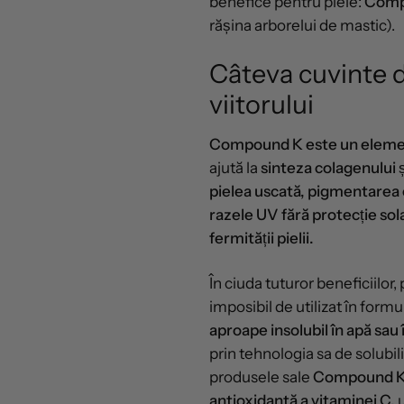
benefice pentru piele:
Comp
rășina arborelui de mastic).
Câteva cuvinte 
viitorului
Compound K este un element
ajută la
sinteza colagenului
pielea uscată, pigmentarea
razele UV fără protecție solară
fermității pielii.
În ciuda tuturor beneficiilor
imposibil de utilizat în for
aproape insolubil în apă sau î
prin tehnologia sa de solubili
produsele sale
Compound K l
antioxidantă a vitaminei C,
u