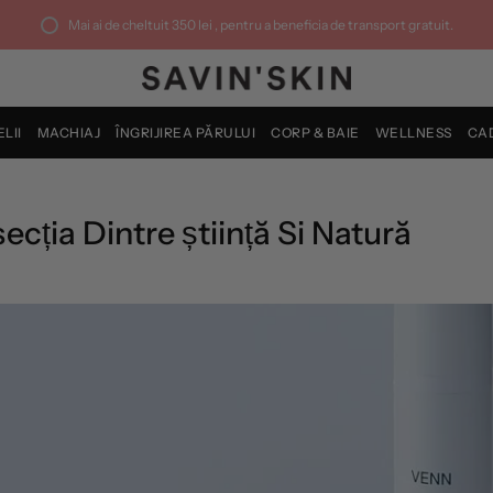
Mai ai de cheltuit
350 lei
, pentru a beneficia de transport gratuit.
ELII
MACHIAJ
ÎNGRIJIREA PĂRULUI
CORP & BAIE
WELLNESS
CA
ția Dintre știință Si Natură