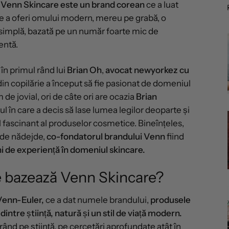
,
Venn Skincare este un brand corean
ce a luat
de a oferi omului modern, mereu pe grabă, o
simplă, bazată pe un număr foarte mic de
entă.
 în primul rând lui
Brian Oh
,
avocat newyorkez cu
 din copilărie a început să fie pasionat de domeniul
 de jovial, ori de câte ori are ocazia
Brian
în care a decis să lase lumea legilor deoparte și
l fascinant al produselor cosmetice. Bineînțeles,
r de nădejde,
co-fondatorul brandului Venn
fiind
i de experiență în domeniul skincare.
se bazează Venn Skincare?
Venn-Euler,
ce a dat numele brandului,
produsele
intre știință, natură și un stil de viață modern.
rând pe știință, pe cercetări aprofundate atât în