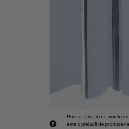
Primul lucru ce ne vine în m
este o pleiadă de produse c
DISTRIBUIȚI
PE