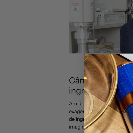
Când tehnologia
ingredientelor
Am făcut până acum nenumărat
exagerare.
Cât de puternică 
de îngrijire a tenului?
Ei bin
imagina.