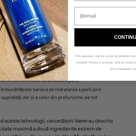
dezvoltat și pantentat trei tipuri de tehnologie
ingrediente cu beneficii multiple ce până acum nu
ența produselor de skincare:
CONTIN
are
permite utilizarea în formulele de skincare a unor
tât de mic de solubilitate încât, practic, sunt
lei.
Prin abonare, ești de acord să primești com
noastră. Pentru a renunța, click pe buton
de livrare
permite componentelor bioactive să
jos a mesajelor no
urile de piele deoarece se bazează pe un sistem de
truit în conformitate cu structura pielii.
îmbunătățește bariera de hidratarea a pielii prin
 suprafață, dar și a celor din profunzime, pe tot
 aceste tehnologii, cercetătorii
Venn
au deschis
pacitate maximă a două ingrediente extrem de