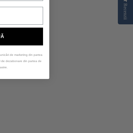
Recenzii
UĂ
unicări de marketing din partea
ul de dezabonare din partea de
astre.