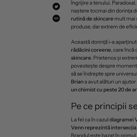
îngrijire a tenului. Paradoxal
FACEBOOK
TWEET
naștere tocmai din dorința 
PE
TWITTER
rutină de skincare
mult mai 
COPIAT!
produse, dar extrem de efici
Această dorință i-a aparținut
rădăcini coreene
, care încă
skincare
. Prietenos și extrem
povestește despre momentul 
să se îndrepte spre universu
Brian
a avut alături un ajuto
un chimist cu peste 20 de an
Pe ce principii 
La fel ca în cazul
diagramei 
Venn reprezintă intersecția d
Brandul este bazat în primul 