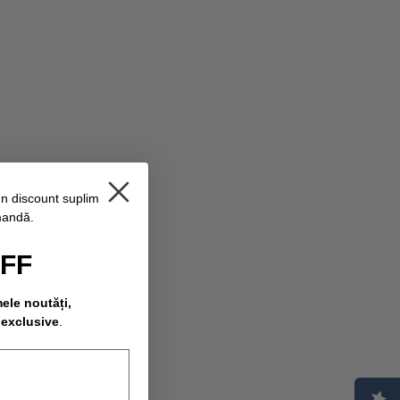
un discount suplimentar
mandă.
OFF
mele noutăți,
 exclusive
.