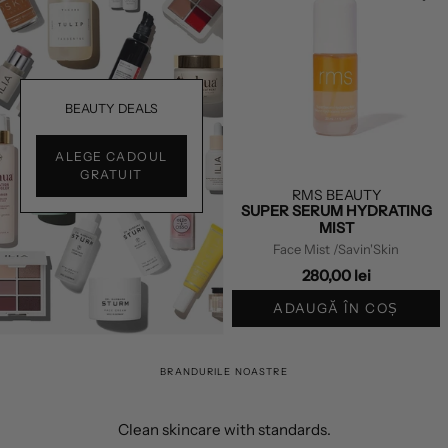
BEAUTY DEALS
ALEGE CADOUL
GRATUIT
RMS BEAUTY
SUPER SERUM HYDRATING
MIST
Face Mist
/Savin'Skin
280,00 lei
ADAUGĂ ÎN COȘ
BRANDURILE NOASTRE
Clean skincare with standards.