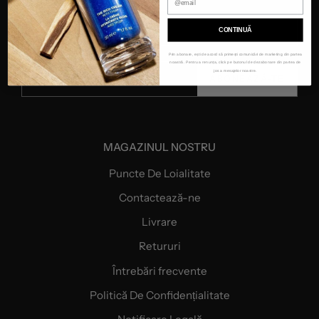
CONTINUĂ
Prin abonare, ești de acord să primești comunicări de marketing din partea
noastră. Pentru a renunța, click pe butonul de dezabonare din partea de
jos a mesajelor noastre.
ABONEAZĂ-TE
MAGAZINUL NOSTRU
Puncte De Loialitate
Contactează-ne
Livrare
Retururi
Întrebări frecvente
Politică De Confidențialitate