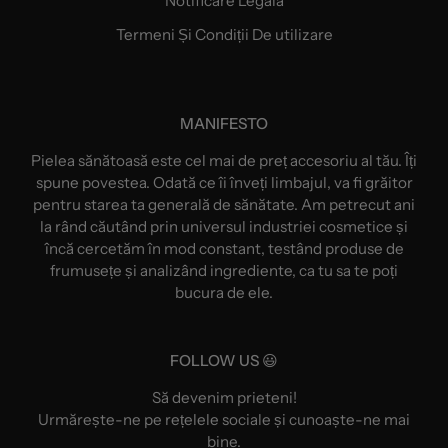
Notificare Legală
Termeni Și Condiții De utilizare
MANIFESTO
Pielea sănătoasă este cel mai de preț accesoriu al tău. Îți
spune povestea. Odată ce îi înveți limbajul, va fi grăitor
pentru starea ta generală de sănătate. Am petrecut ani
la rând căutând prin universul industriei cosmetice și
încă cercetăm în mod constant, testând produse de
frumusețe și analizând ingrediente, ca tu sa te poți
bucura de ele.
FOLLOW US 😃
Să devenim prieteni!
Urmărește-ne pe rețelele sociale și cunoaște-ne mai
bine.