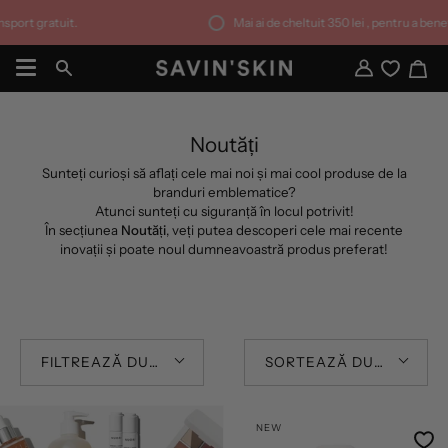
Sari
port gratuit.
Mai ai de cheltuit
350 lei
, pentru a benefic
la
conținut
Co
Căutare
Contul
meu
Noutăți
Sunteți curioși să aflați cele mai noi și mai cool produse de la
branduri emblematice?
Atunci sunteți cu siguranță în locul potrivit!
În secțiunea
Noutăți
, veți putea descoperi cele mai recente
inovații și poate noul dumneavoastră produs preferat!
FILTREAZĂ DUPĂ
SORTEAZĂ DUPĂ
NEW