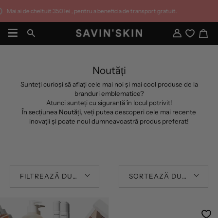
Sari
Mai ai de cheltuit
350 lei
, pentru a beneficia de transport gratuit.
la
conținut
Co
Căutare
Contul
meu
Noutăți
Sunteți curioși să aflați cele mai noi și mai cool produse de la
branduri emblematice?
Atunci sunteți cu siguranță în locul potrivit!
În secțiunea
Noutăți
, veți putea descoperi cele mai recente
inovații și poate noul dumneavoastră produs preferat!
FILTREAZĂ DUPĂ
SORTEAZĂ DUPĂ