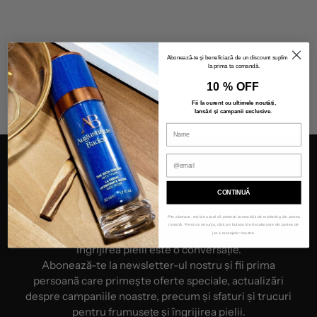
Abonează-te și beneficiază de un discount suplimentar
la prima ta comandă.
10 % OFF
Fii la curent cu ultimele noutăți,
lansări și campanii exclusive
.
CONTINUĂ
Prin abonare, ești de acord să primești comunicări de marketing din partea
NEWSLETTER
noastră. Pentru a renunța, click pe butonul de dezabonare din partea de
jos a mesajelor noastre.
Îngrijirea pielii este o conversație.
Abonează-te la newsletter-ul nostru și fii prima
persoană care primește oferte speciale, actualizări
despre campaniile noastre, precum și sfaturi și trucuri
pentru frumusețe și îngrijirea pielii.