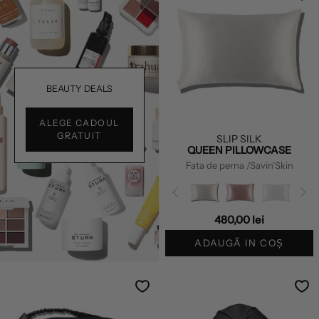
BEAUTY DEALS
ALEGE CADOUL
GRATUIT
SLIP SILK
QUEEN PILLOWCASE
Fata de perna
/Savin'Skin
480,00 lei
ADAUGĂ IN COȘ