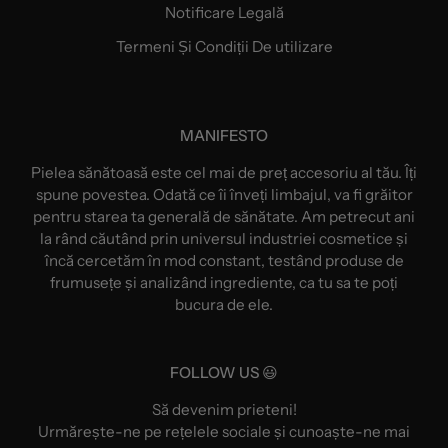
Notificare Legală
Termeni Și Condiții De utilizare
MANIFESTO
Pielea sănătoasă este cel mai de preț accesoriu al tău. Îți
spune povestea. Odată ce îi înveți limbajul, va fi grăitor
pentru starea ta generală de sănătate. Am petrecut ani
la rând căutând prin universul industriei cosmetice și
încă cercetăm în mod constant, testând produse de
frumusețe și analizând ingrediente, ca tu sa te poți
bucura de ele.
FOLLOW US 😃
Să devenim prieteni!
Urmărește-ne pe rețelele sociale și cunoaște-ne mai